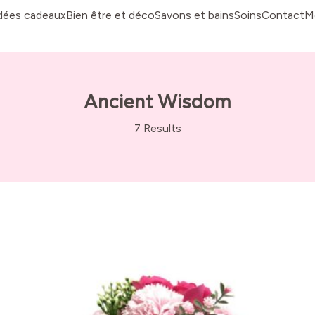
dées cadeaux
Bien être et déco
Savons et bains
Soins
Contact
M
Ancient Wisdom
7 Results