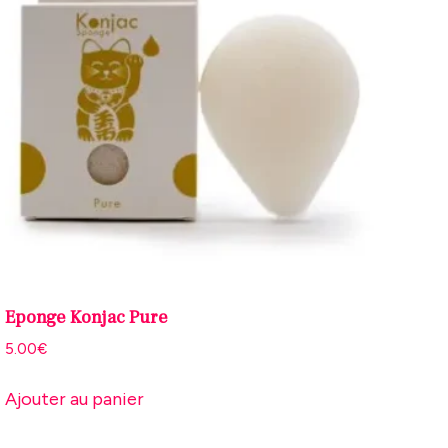
Eponge Konjac Pure
5.00
€
Ajouter au panier