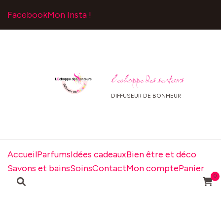
Facebook
Mon Insta !
l echoppe des senteurs
DIFFUSEUR DE BONHEUR
Accueil
Parfums
Idées cadeaux
Bien être et déco
Savons et bains
Soins
Contact
Mon compte
Panier
0