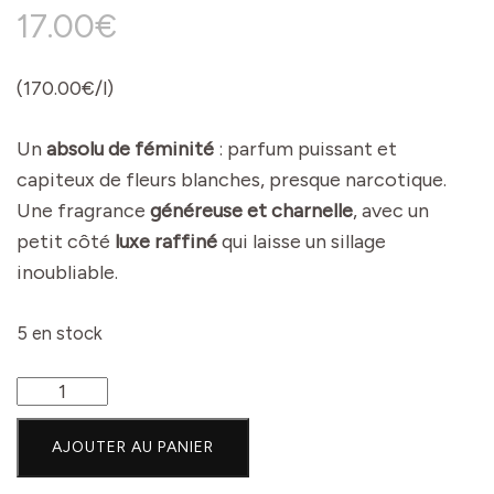
17.00
€
(170.00€/l)
Un
absolu de féminité
: parfum puissant et
capiteux de fleurs blanches, presque narcotique.
Une fragrance
généreuse et charnelle
, avec un
petit côté
luxe raffiné
qui laisse un sillage
inoubliable.
5 en stock
quantité
de
AJOUTER AU PANIER
Eau
de