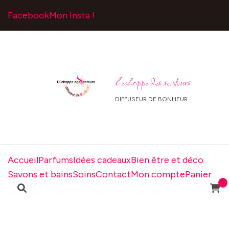
Facebook
Mon Insta !
l echoppe des senteurs
DIFFUSEUR DE BONHEUR
Accueil
Parfums
Idées cadeaux
Bien être et déco
Savons et bains
Soins
Contact
Mon compte
Panier
0