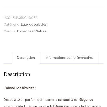
toilette
-
Provence
UGS :
3KPX6SGU0032
et
Catégorie :
Eaux de toilettes
Nature
Marque :
Provence et Nature
-
Parfum
Tubéreuse-
100ml
Description
Informations complémentaires
Description
L’absolu de féminité :
Découvrez un parfum qui incarne la
sensualité
et l’
élégance
intemporelle. L’Eau de toilette
Tubéreuse
est une ode à la femme