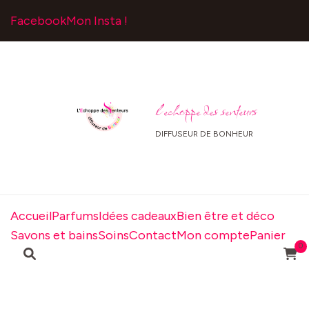
Facebook
Mon Insta !
l echoppe des senteurs
DIFFUSEUR DE BONHEUR
Accueil
Parfums
Idées cadeaux
Bien être et déco
Savons et bains
Soins
Contact
Mon compte
Panier
0