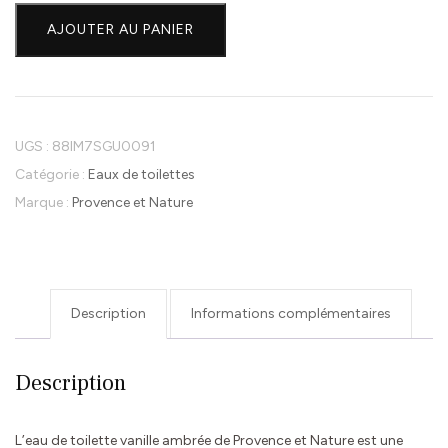
de
AJOUTER AU PANIER
Provence
et
Nature-
Eau
de
UGS :
88IM7SGU0091
toilette-
Catégorie :
Eaux de toilettes
Parfum-
Marque :
Provence et Nature
Vanille
Ambree-
100ml
Description
Informations complémentaires
Description
L’eau de toilette vanille ambrée de Provence et Nature est une