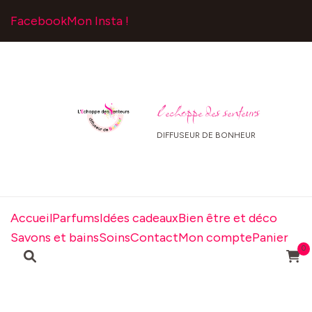
Facebook
Mon Insta !
l echoppe des senteurs
DIFFUSEUR DE BONHEUR
Accueil
Parfums
Idées cadeaux
Bien être et déco
Savons et bains
Soins
Contact
Mon compte
Panier
0