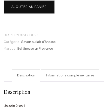
de
AJOUTER AU PANIER
Savon
double
face
au
lait
UGS :
EPYDXSGU0023
d'ânesse
Catégorie :
Savon au lait d'ânesse
Bio
Marque :
Bell ânesse en Provence
et
Rose-
125g
Description
Informations complémentaires
Description
Un soin 2-en 1