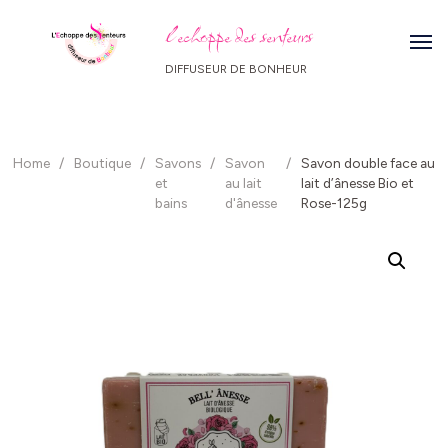
l echoppe des senteurs
DIFFUSEUR DE BONHEUR
Home
/
Boutique
/
Savons
/
Savon
/
Savon double face au
et
au lait
lait d’ânesse Bio et
bains
d'ânesse
Rose-125g