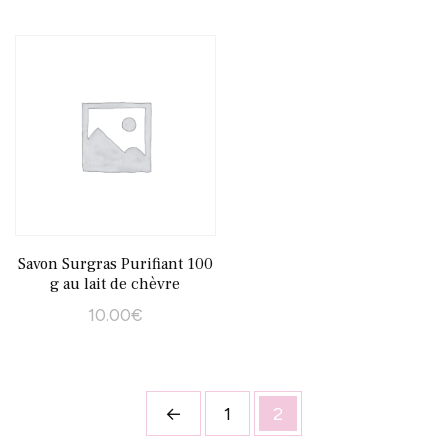
Savon Surgras Purifiant 100
g au lait de chèvre
10.00
€
←
1
2