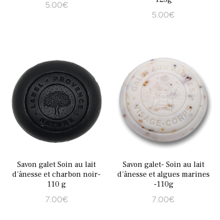
5.00
€
5.00
€
Savon galet Soin au lait
Savon galet- Soin au lait
d’ânesse et charbon noir-
d’ânesse et algues marines
110 g
-110g
7.00
€
7.00
€