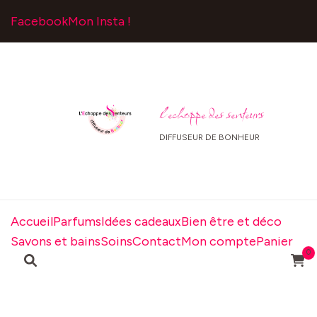
Facebook
Mon Insta !
l echoppe des senteurs
DIFFUSEUR DE BONHEUR
Accueil
Parfums
Idées cadeaux
Bien être et déco
Savons et bains
Soins
Contact
Mon compte
Panier
0