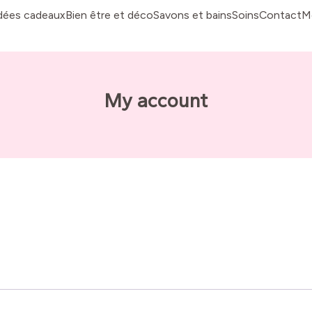
dées cadeaux
Bien être et déco
Savons et bains
Soins
Contact
M
My account