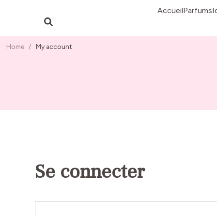
Accueil
Parfums
I
Home
/
My account
Se connecter