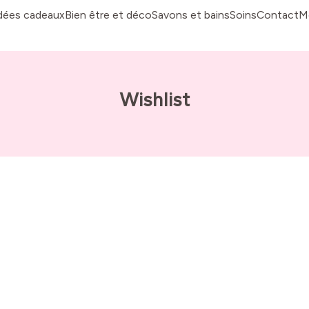
dées cadeaux
Bien être et déco
Savons et bains
Soins
Contact
M
Wishlist