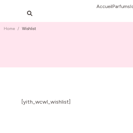
Accueil
Parfums
I
Home
/
Wishlist
[yith_wcwl_wishlist]