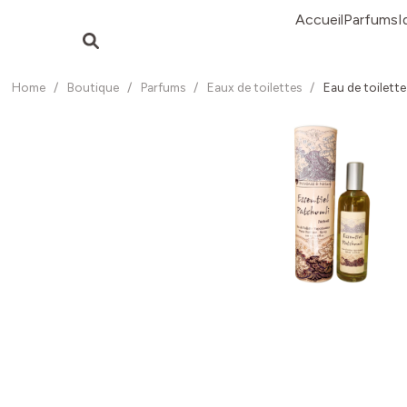
Accueil
Parfums
I
Home
/
Boutique
/
Parfums
/
Eaux de toilettes
/
Eau de toilett