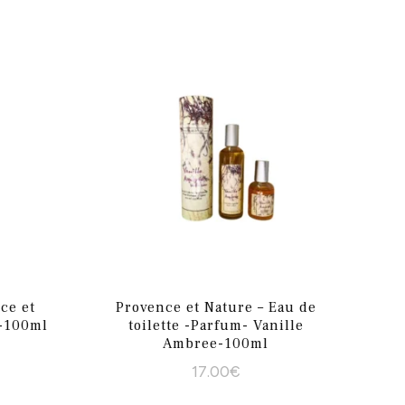
ce et
Provence et Nature – Eau de
-100ml
toilette -Parfum- Vanille
Ambree-100ml
17.00
€