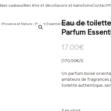
dées cadeaux
Bien être et déco
Savons et bains
Soins
Contact
M
Eau de toilett
e -Provence et Nature – Parfum Essentiel Patchouli-100ml
Parfum Essenti
17.00
€
(170.00€/l)
Un parfum boisé orienta
amateurs de fragrances 
toilette authentique, sen
5 en stock