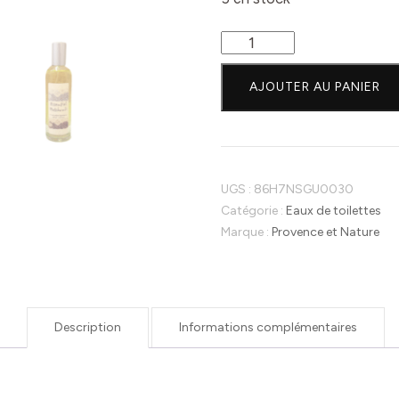
quantité
de
Eau
AJOUTER AU PANIER
de
toilette
-
Provence
et
UGS :
86H7NSGU0030
Nature
Catégorie :
Eaux de toilettes
-
Marque :
Provence et Nature
Parfum
Essentiel
Patchouli-
100ml
Description
Informations complémentaires