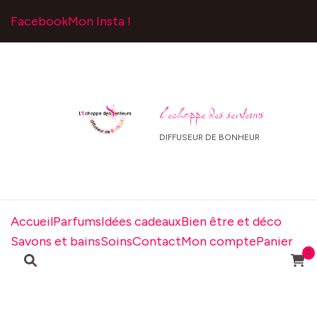
Facebook
Mon Insta !
l echoppe des senteurs
DIFFUSEUR DE BONHEUR
Accueil
Parfums
Idées cadeaux
Bien être et déco
Savons et bains
Soins
Contact
Mon compte
Panier
0