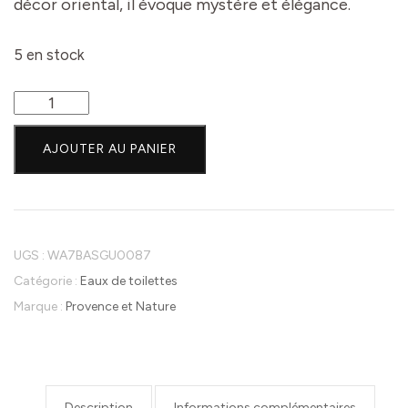
décor oriental, il évoque mystère et élégance.
5 en stock
quantité
de
AJOUTER AU PANIER
Provence
et
Nature-
Eau
de
UGS :
WA7BASGU0087
Toilette-
Catégorie :
Eaux de toilettes
Parfum
Marque :
Provence et Nature
Musc
Blanc-
100
ml
Description
Informations complémentaires