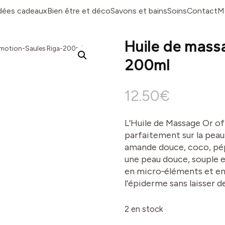
dées cadeaux
Bien être et déco
Savons et bains
Soins
Contact
M
Huile de mass
Emotion-Saules Riga-200ml
200ml
12.50
€
L’Huile de Massage Or of
parfaitement sur la peau
amande douce, coco, pép
une peau douce, souple 
en micro‑éléments et en 
l’épiderme sans laisser de
2 en stock