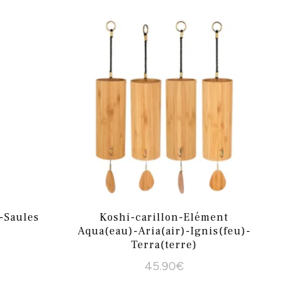
-Saules
Koshi-carillon-Elément
Aqua(eau)-Aria(air)-Ignis(feu)-
Terra(terre)
45.90
€
Ce
produit