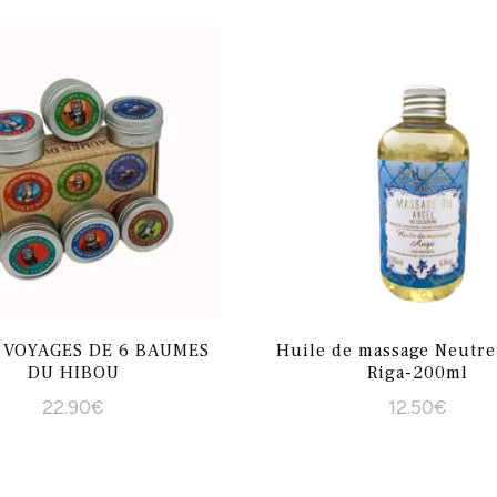
E VOYAGES DE 6 BAUMES
Huile de massage Neutre
DU HIBOU
Riga-200ml
22.90
€
12.50
€