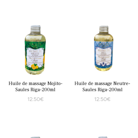
Ce
produit
a
plusieurs
variations.
Les
options
peuvent
être
choisies
Huile de massage Mojito-
Huile de massage Neutre-
sur
Saules Riga-200ml
Saules Riga-200ml
la
12.50
€
12.50
€
page
du
produit