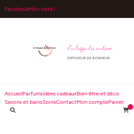
Facebook
Mon Insta !
l echoppe des senteurs
DIFFUSEUR DE BONHEUR
Accueil
Parfums
Idées cadeaux
Bien être et déco
Savons et bains
Soins
Contact
Mon compte
Panier
0