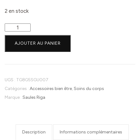
2 en stock
quantité
de
AJOUTER AU PANIER
Huile
de
massage
Or-
Saules
UGS :
TG8G5SGU007
Riga-
Catégories :
Accessoires bien être
,
Soins du corps
200ml
Marque :
Saules Riga
Description
Informations complémentaires