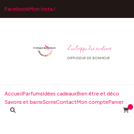
Facebook
Mon Insta !
l echoppe des senteurs
DIFFUSEUR DE BONHEUR
Accueil
Parfums
Idées cadeaux
Bien être et déco
Savons et bains
Soins
Contact
Mon compte
Panier
0