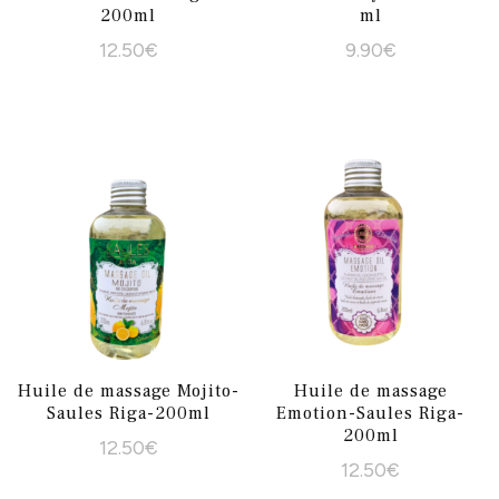
200ml
ml
12.50
€
9.90
€
Huile de massage Mojito-
Huile de massage
Saules Riga-200ml
Emotion-Saules Riga-
200ml
12.50
€
12.50
€